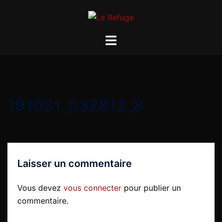
Aller
au
contenu
Ouvrir/fermer
le
menu
191031_032812_8
Laisser un commentaire
Vous devez
vous connecter
pour publier un
commentaire.